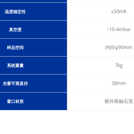
±50mK
温度稳定性
~10
-4
mbar
真空度
内径φ90mm
样品空间
7kg
系
统
重量
38mm
光窗可
视
直径
紫外熔融石英
窗口材质