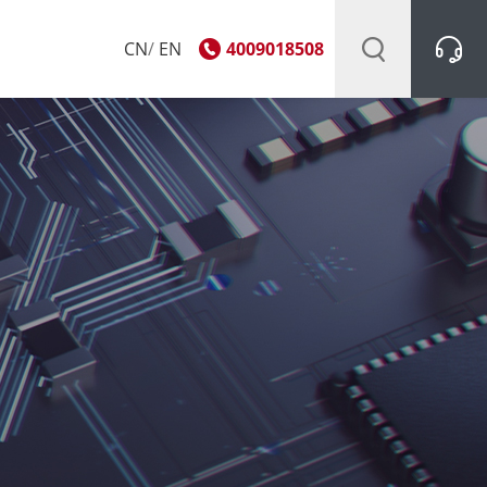
CN
/
EN
4009018508