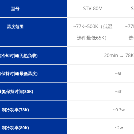
STV-80M
S
型号
~77K~500K（低温
~7
温度范围
选件最低65K）
选
20min → 78K
始冷
却时间(无热负载)
氮保持时间(最低温度)
~6h
液氮保持时间(80K)
~4h
制冷功率(78K)
~0.3w
制冷功率(80K)
~2w