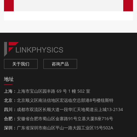
关于我们
咨询产品
地址
上海：
上海市宝山区园丰路 69 号 1 幢 502 室
北京：
北京顺义区南法信地区宏远临空总部港8号楼纽斯特
四川：
成都市双流区长顺大道一段华汇天地蜀道云上城13-2134
合肥：
安徽省合肥市蜀山区金寨路91号立基大厦B座716号
深圳：
广东省深圳市南山区平山一路大园工业区15号502A