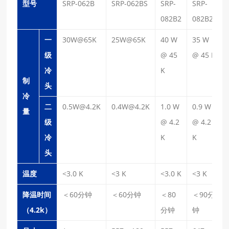
型号
SRP-062B
SRP-062BS
SRP-
SRP-
082B2
082B2S
一
30W@65K
25W@65K
40 W
35 W
级
@ 45
@ 45 K
冷
K
制
头
冷
二
0.5W@4.2K
0.4W@4.2K
1.0 W
0.9 W
量
级
@ 4.2
@ 4.2
冷
K
K
头
温度
<3.0 K
<3 K
<3.0 K
<3 K
降温时间
＜60分钟
＜60分钟
＜80
＜90分
（4.2k）
分钟
钟