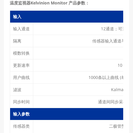
温度监视器Kelvinion Monitor 产品参数：
输入
输入通道
12通道；可选配2
隔离
传感器输⼊通道与控
模数转换
24 
更新速率
10 次/
用户曲线
1000条以上曲线 (单条
滤波
Kalman 
同步时间
通道间同步采样时间 <
输入参数
传感器类
⼆极管型 / 