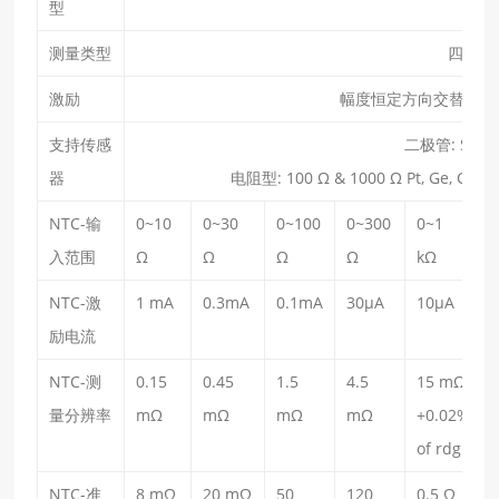
型
测量类型
四线法
激励
幅度恒定⽅向交替的电流
支持传感
⼆极管: Si, Ga
器
电阻型: 100 Ω & 1000 Ω Pt, Ge, Carb
NTC-输
0~10
0~30
0~100
0~300
0~1
⼊范围
Ω
Ω
Ω
Ω
kΩ
NTC-激
1 mA
0.3mA
0.1mA
30µA
10µA
励电流
NTC-测
0.15
0.45
1.5
4.5
15 mΩ
量分辨率
mΩ
mΩ
mΩ
mΩ
+0.02‰
of rdg
NTC-准
8 mΩ
20 mΩ
50
120
0.5 Ω