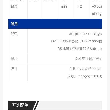
确度
mΩ
mΩ
+0.02‰
of rdg
通用
通讯
串口(USB)：USB-TypeB
LAN：TCP/IP协议，10M/100M
RS-485：带隔离保护功能，隔离电压
显示
2.4 英⼨显示屏；分辨率：
尺寸
主机：79(W) * 88.9(H) *
从机：22.5(W) * 88.9(H) 
可选配件