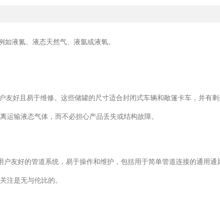
剂，例如液氮、液态天然气、液氩或液氧。
计，用户友好且易于维修。这些储罐的尺寸适合封闭式车辆和敞篷卡车，并
距离运输液态气体，而不必担心产品丢失或结构故障。
具有用户友好的管道系统，易于操作和维护，包括用于简单管道连接的通用通
关注是无与伦比的。