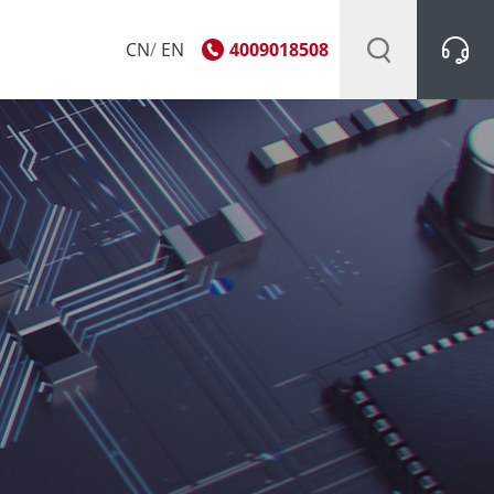
CN
/
EN
4009018508